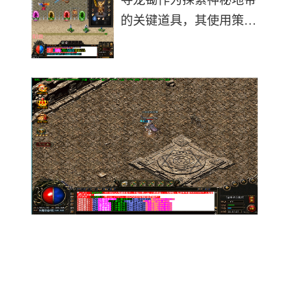
寻龙锄作为探索神秘地带
boss都有自己的特点和掉
的关键道具，其使用策略
落物品。从蜈蚣洞的黑野
直接影响玩家的资源获取
猪到黑龙堡的
效率。从功能定位来看，
寻龙锄主要用于在神秘地
带进行挖宝操作，每次挖
掘需要消耗10把寻龙锄。
这种道具的