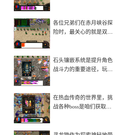
最为关键的是充分利用游
戏内提供的各种经验获取
途径。玩家进入游戏后应
各位兄弟们在赤月峡谷探
当优先完成主线任务，这
险时，最关心的就是双头
是前期升级最直接有效的
血魔这个大家伙到底藏在
方式，能
哪儿。从老玩家们的经验
来看，这家伙主要出没在
石头镶嵌系统是提升角色
恶魔祭坛、宫殿长廊和死
战斗力的重要途径，玩家
亡岔口这几个地方。恶魔
需要掌握正确的镶嵌方法
祭坛作为
才能最大化属性收益。游
戏中的石头主要分为神石
在热血传奇的世界里，挑
和宝石两大类，其中神石
战各种boss是咱们获取顶
可以镶嵌在盾牌、面纱、
级装备和稀有材料的重要
勋章、玉
途径。游戏中的boss分布
在不同的地图区域，每个