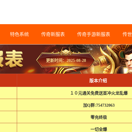
特色系统
传奇新服表
传奇手游新服表
传世
更新时间：2025-08-28
版本介绍
１０元通关免费送首冲火龙乱爆
加Q群:754732063
零充终极
一切全爆