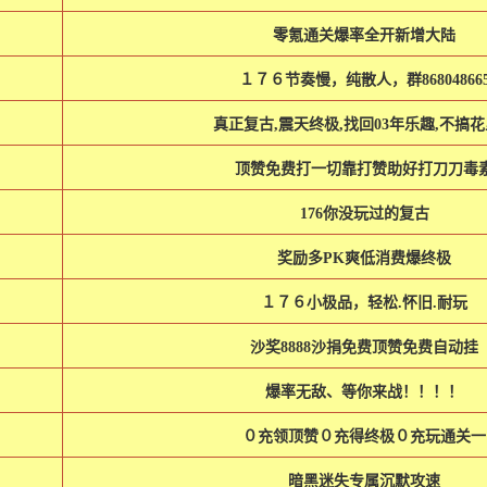
零氪通关爆率全开新增大陆
１７６节奏慢，纯散人，群86804866
真正复古,震天终极,找回03年乐趣,不搞
顶赞免费打一切靠打赞助好打刀刀毒
176你没玩过的复古
奖励多PK爽低消费爆终极
１７６小极品，轻松.怀旧.耐玩
沙奖8888沙捐免费顶赞免费自动挂
爆率无敌、等你来战！！！！
０充领顶赞０充得终极０充玩通关一
暗黑迷失专属沉默攻速