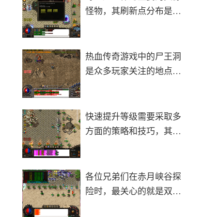
怪物，其刷新点分布是需
要玩家重点掌握的内容。
野生尸王的刷新并不局限
于固定的尸王殿，而是分
热血传奇游戏中的尸王洞
布在多个地图区域。比奇
是众多玩家关注的地点，
矿区就是其中一个重要的
因其产出高级技能书和稀
刷新区域
有装备而备受青睐，但要
顺利进入该区域需要掌握
快速提升等级需要采取多
准确的路线和技巧。玩家
方面的策略和技巧，其中
需要从比奇城出发，前往
最为关键的是充分利用游
位于比奇
戏内提供的各种经验获取
途径。玩家进入游戏后应
各位兄弟们在赤月峡谷探
当优先完成主线任务，这
险时，最关心的就是双头
是前期升级最直接有效的
血魔这个大家伙到底藏在