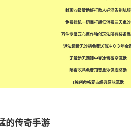
封顶79级赞助好打散人好混告别坑服
免费挂机一切靠打超低消费三天拿沙
万件专属匠心巨作独创玩法所有装备靠
道法超猛无沙捐免费送首冲０３年金
无赞助无回馈中变冰雪微变沉默
暗夜吃鸡免费顶赞拿沙保底奖励
1独创命格复古经典原味沉默
猛的传奇手游