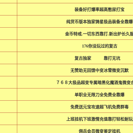
装备好打爆率超高憋尿打宝
纯货币版本独家铸星极品装备全靠爆
金币特戒.一切东西靠打.新出炉长久
176你没玩过的复古
复古独家 靠打无坑
无赞助无回馈中变冰雪微变沉默
７６８大极品超变专属暗黑化魔酒鬼微变
单职业无限刀全免费全靠爆
免费送元宝攻速超飞机免费群毒
上班挂机下班激情充值靠打轻松耐玩
佣兵会员微变鉴定挂机