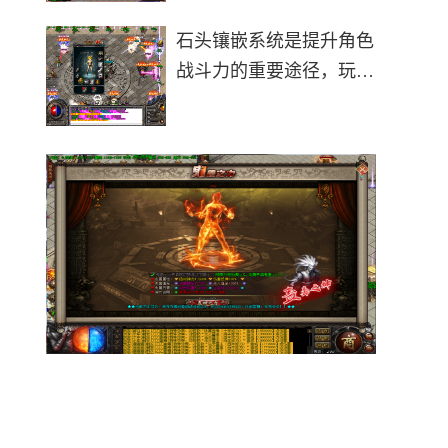
方式，能
哪儿。从老玩家们的经验
来看，这家伙主要出没在
石头镶嵌系统是提升角色
恶魔祭坛、宫殿长廊和死
战斗力的重要途径，玩家
亡岔口这几个地方。恶魔
需要掌握正确的镶嵌方法
祭坛作为
才能最大化属性收益。游
戏中的石头主要分为神石
和宝石两大类，其中神石
可以镶嵌在盾牌、面纱、
勋章、玉