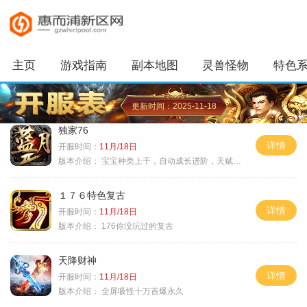
主页
游戏指南
副本地图
灵兽怪物
特色
更新时间：2025-11-18
独家76
详情
开服时间：
11月/18日
版本介绍：
宝宝种类上千，自动成长进阶，天赋培养
１７６特色复古
详情
开服时间：
11月/18日
版本介绍：
176你没玩过的复古
天降财神
详情
开服时间：
11月/18日
版本介绍：
全屏吸怪十万首爆永久