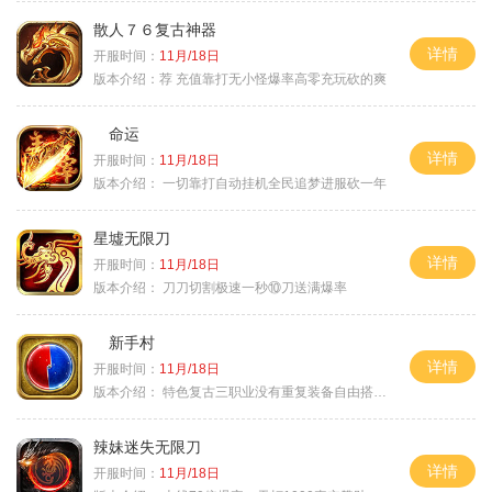
散人７６复古神器
详情
开服时间：
11月/18日
版本介绍：
荐 充值靠打无小怪爆率高零充玩砍的爽
命运
详情
开服时间：
11月/18日
版本介绍：
一切靠打自动挂机全民追梦进服砍一年
星墟无限刀
详情
开服时间：
11月/18日
版本介绍：
刀刀切割极速一秒⑩刀送满爆率
新手村
详情
开服时间：
11月/18日
版本介绍：
特色复古三职业没有重复装备自由搭配私
辣妹迷失无限刀
详情
开服时间：
11月/18日