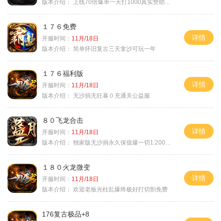
版本介绍：
上线70倍爆率一天打1000真实赞助一夜终
１７６免费
详情
开服时间：
11月/18日
版本介绍：
简单怀旧复古三天拿沙可玩一年
１７６福利版
详情
开服时间：
11月/18日
版本介绍：
无沙捐无狂暴０充通关公益服
８０飞龙合击
详情
开服时间：
11月/18日
版本介绍：
独家版无沙捐永久保值爆一切1:2000回2
１８０火龙微变
详情
开服时间：
11月/18日
版本介绍：
欢迎老板光柱乱爆终极好打切割免费
176复古极品+8