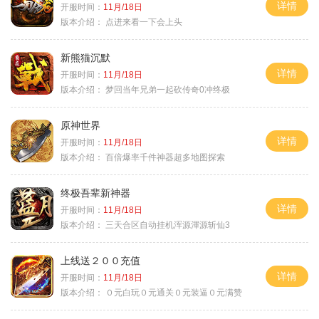
详情
开服时间：
11月/18日
版本介绍：
点进来看一下会上头
新熊猫沉默
详情
开服时间：
11月/18日
版本介绍：
梦回当年兄弟一起砍传奇0冲终极
原神世界
详情
开服时间：
11月/18日
版本介绍：
百倍爆率千件神器超多地图探索
终极吾辈新神器
详情
开服时间：
11月/18日
版本介绍：
三天合区自动挂机浑源渾源斩仙3
上线送２００充值
详情
开服时间：
11月/18日
版本介绍：
０元白玩０元通关０元装逼０元满赞